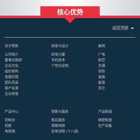
核心优势
返回顶部
关于照彰
研发与设计
案例
公司简介
研发力量
广电
董事长致辞
专利技术
航空
企业文化
个性化定制
交通
组织架构
安防
发展历程
金融
团队风采
能源
客户名录
其它
企业荣誉
产品中心
销售与服务
产品制造
控制台
售后服务
精密制造
机柜
销售网络
生产设备
电视墙
定单流程 (十八道)