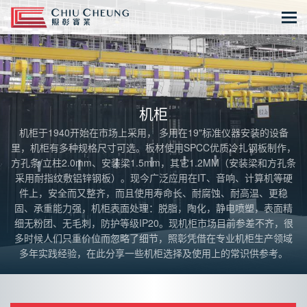
机柜
机柜于1940开始在市场上采用， 多用在19"标准仪器安装的设备
里，机柜有多种规格尺寸可选。板材使用SPCC优质冷扎钢板制作，
方孔条/立柱2.0mm、安装梁1.5mm，其它1.2MM（安装梁和方孔条
采用耐指纹敷铝锌钢板）。现今广泛应用在IT、音响、计算机等硬
件上，安全而又整齐，而且使用寿命长、耐腐蚀、耐高温、更稳
固、承重能力强，机柜表面处理：脱脂，陶化，静电喷塑，表面精
细无粉团、无毛刺，防护等级IP20。现机柜市场目前参差不齐，很
多时候人们只重价位而忽略了细节，照彰凭借在专业机柜生产领域
多年实践经验，在此分享一些机柜选择及使用上的常识供参考。